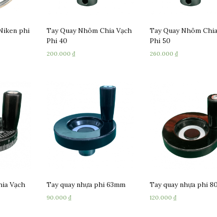
Niken phi
Tay Quay Nhôm Chia Vạch
Tay Quay Nhôm Chia
Phi 40
Phi 50
200.000
₫
260.000
₫
hia Vạch
Tay quay nhựa phi 63mm
Tay quay nhựa phi 
90.000
₫
120.000
₫