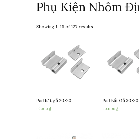
Phụ Kiện Nhôm Đị
Showing 1–16 of 127 results
Pad bắt gỗ 20×20
Pad Bắt Gỗ 30×30
15.000
₫
20.000
₫