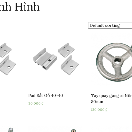
nh Hình
Pad Bắt Gỗ 40×40
Tay quay gang xi Nik
80mm
30.000
₫
120.000
₫