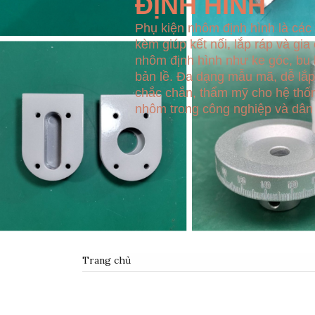
ĐỊNH HÌNH
Phụ kiện nhôm định hình là các l
kèm giúp kết nối, lắp ráp và gia
nhôm định hình như ke góc, bu l
bản lề. Đa dạng mẫu mã, dễ lắp
chắc chắn, thẩm mỹ cho hệ thố
nhôm trong công nghiệp và dân
Trang chủ