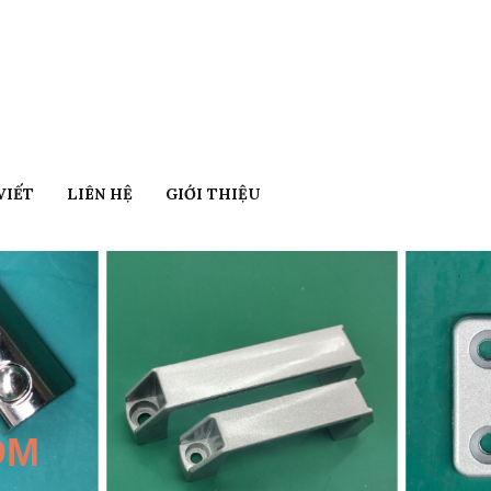
VIẾT
LIÊN HỆ
GIỚI THIỆU
ÔM