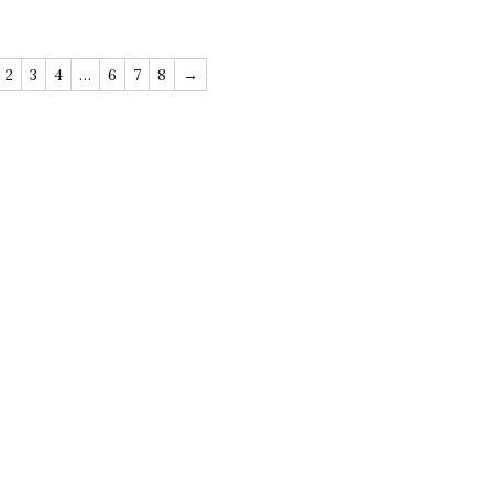
2
3
4
…
6
7
8
→