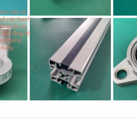
inh kiện đi
 cố các thanh
ông, ốc vít,
 đặt, tăng độ
ng khung
 dụng.