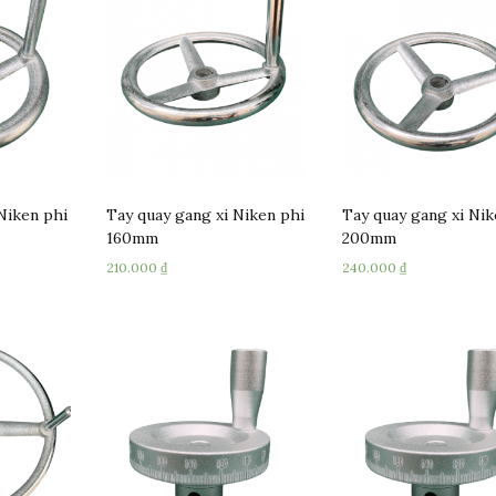
Niken phi
Tay quay gang xi Niken phi
Tay quay gang xi Nik
160mm
200mm
210.000
₫
240.000
₫