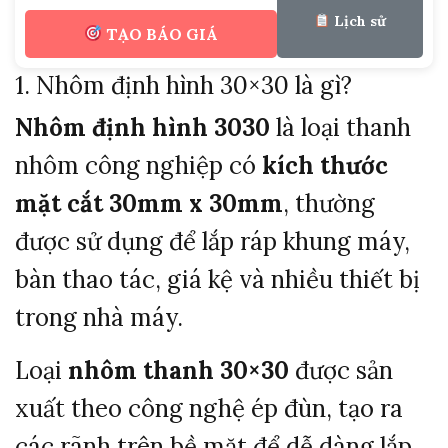
Lịch sử
TẠO BÁO GIÁ
1. Nhôm định hình 30×30 là gì?
Nhôm định hình 3030
là loại thanh
nhôm công nghiệp có
kích thước
mặt cắt 30mm x 30mm
, thường
được sử dụng để lắp ráp khung máy,
bàn thao tác, giá kệ và nhiều thiết bị
trong nhà máy.
Loại
nhôm thanh 30×30
được sản
xuất theo công nghệ ép đùn, tạo ra
các rãnh trên bề mặt để dễ dàng lắp