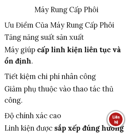
Máy Rung Cấp Phôi
Ưu
Điểm
Của
Máy
Rung
Cấp
Phôi
Tăng
năng
suất
sản
xuất
Máy
giúp
cấp
linh
kiện
liên
tục
và
ổn
định
.
Tiết
kiệm
chi
phí
nhân
công
Giảm
phụ
thuộc
vào
thao
tác
thủ
công.
Độ
chính
xác
cao
Linh
kiện
được
sắp
xếp
đúng
hướng