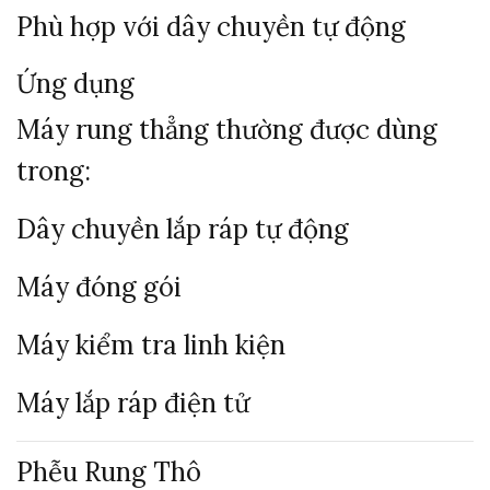
Phù
hợp
với
dây
chuyền
tự
động
Ứng
dụng
Máy
rung
thẳng
thường
được
dùng
trong:
Dây
chuyền
lắp
ráp
tự
động
Máy
đóng
gói
Máy
kiểm
tra
linh
kiện
Máy
lắp
ráp
điện
tử
Phễu
Rung
Thô