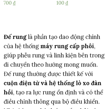
700
₫
100
₫
Đế
rung
là
phần
tạo
dao
động
chính
của
hệ
thống
máy
rung
cấp
phôi
,
giúp
phễu
rung
và
linh
kiện
bên
trong
di
chuyển
theo
hướng
mong
muốn.
Đế
rung
thường
được
thiết
kế
với
cuộn
điện
từ
và
hệ
thống
lò
xo
đàn
hồi
,
tạo
ra
lực
rung
ổn
định
và
có
thể
điều
chỉnh
thông
qua
bộ
điều
khiển.