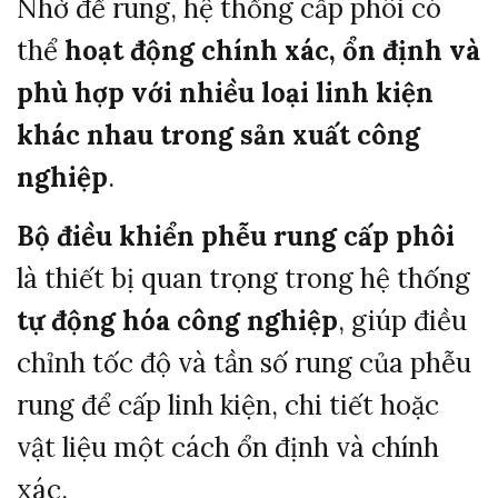
Nhờ
đế
rung,
hệ
thống
cấp
phôi
có
thể
hoạt
động
chính
xác,
ổn
định
và
phù
hợp
với
nhiều
loại
linh
kiện
khác
nhau
trong
sản
xuất
công
nghiệp
.
Bộ
điều
khiển
phễu
rung
cấp
phôi
là
thiết
bị
quan
trọng
trong
hệ
thống
tự
động
hóa
công
nghiệp
,
giúp
điều
chỉnh
tốc
độ
và
tần
số
rung
của
phễu
rung
để
cấp
linh
kiện,
chi
tiết
hoặc
vật
liệu
một
cách
ổn
định
và
chính
xác.