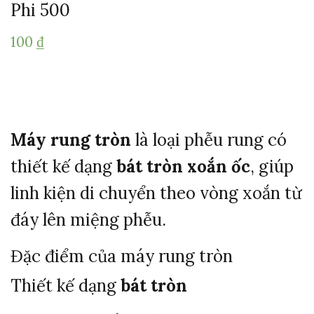
Phi 500
100
₫
Máy
rung
tròn
là
loại
phễu
rung
có
thiết
kế
dạng
bát
tròn
xoắn
ốc
,
giúp
linh
kiện
di
chuyển
theo
vòng
xoắn
từ
đáy
lên
miệng
phễu.
Đặc
điểm
của
máy
rung
tròn
Thiết
kế
dạng
bát
tròn