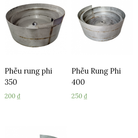
Phễu rung phi
Phễu Rung Phi
350
400
200
₫
250
₫