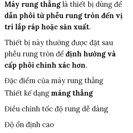
Máy
rung
thẳng
là
thiết
bị
dùng
để
dẫn
phôi
từ
phễu
rung
tròn
đến
vị
trí
lắp
ráp
hoặc
sản
xuất
.
Thiết
bị
này
thường
được
đặt
sau
phễu
rung
tròn
để
định
hướng
và
cấp
phôi
chính
xác
hơn
.
Đặc
điểm
của
máy
rung
thẳng
Thiết
kế
dạng
máng
thẳng
Điều
chỉnh
tốc
độ
rung
dễ
dàng
Độ
ổn
định
cao