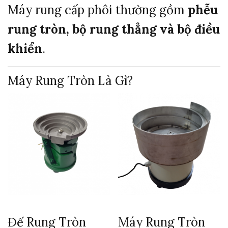
Máy
rung
cấp
phôi
thường
gồm
phễu
rung
tròn,
bộ
rung
thẳng
và
bộ
điều
khiển
.
Máy
Rung
Tròn
Là
Gì?
Đế Rung Tròn
Máy Rung Tròn