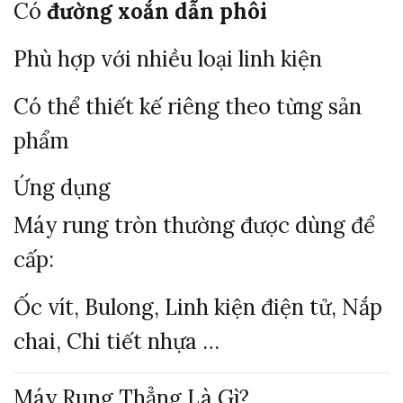
Có
đường
xoắn
dẫn
phôi
Phù
hợp
với
nhiều
loại
linh
kiện
Có
thể
thiết
kế
riêng
theo
từng
sản
phẩm
Ứng
dụng
Máy
rung
tròn
thường
được
dùng
để
cấp:
Ốc
vít,
Bulong,
Linh
kiện
điện
tử,
Nắp
chai,
Chi
tiết
nhựa …
Máy
Rung
Thẳng
Là
Gì?