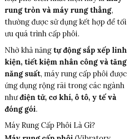
rung
tròn
và
máy
rung
thẳng
,
thường
được
sử
dụng
kết
hợp
để
tối
ưu
quá
trình
cấp
phôi.
Nhờ
khả
năng
tự
động
sắp
xếp
linh
kiện,
tiết
kiệm
nhân
công
và
tăng
năng
suất
,
máy
rung
cấp
phôi
được
ứng
dụng
rộng
rãi
trong
các
ngành
như
điện
tử,
cơ
khí,
ô
tô,
y
tế
và
đóng
gói
.
Máy
Rung
Cấp
Phôi
Là
Gì?
Máy
rung
cấp
phôi
(
Vibratory