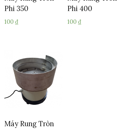
Phi 350
Phi 400
100
₫
100
₫
Máy Rung Tròn