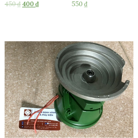
450
₫
400
₫
550
₫