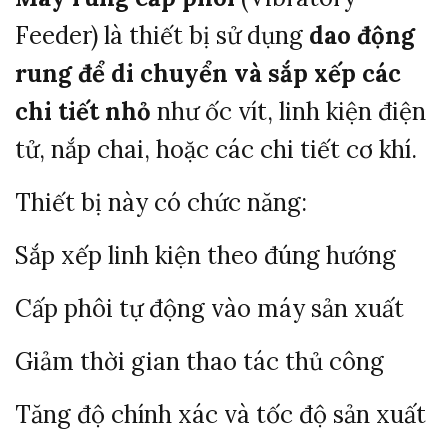
Feeder)
là
thiết
bị
sử
dụng
dao
động
rung
để
di
chuyển
và
sắp
xếp
các
chi
tiết
nhỏ
như
ốc
vít,
linh
kiện
điện
tử,
nắp
chai,
hoặc
các
chi
tiết
cơ
khí.
Thiết
bị
này
có
chức
năng:
Sắp
xếp
linh
kiện
theo
đúng
hướng
Cấp
phôi
tự
động
vào
máy
sản
xuất
Giảm
thời
gian
thao
tác
thủ
công
Tăng
độ
chính
xác
và
tốc
độ
sản
xuất