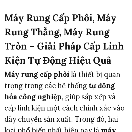
Máy
Rung
Cấp
Phôi,
Máy
Rung
Thẳng,
Máy
Rung
Tròn –
Giải
Pháp
Cấp
Linh
Kiện
Tự
Động
Hiệu
Quả
Máy
rung
cấp
phôi
là
thiết
bị
quan
trọng
trong
các
hệ
thống
tự
động
hóa
công
nghiệp
,
giúp
sắp
xếp
và
cấp
linh
kiện
một
cách
chính
xác
vào
dây
chuyền
sản
xuất.
Trong
đó,
hai
loại
phổ
biến
nhất
hiện
nay
là
máy