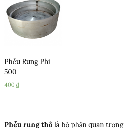
Phễu Rung Phi
500
400
₫
Phễu
rung
thô
là
bộ
phận
quan
trọng