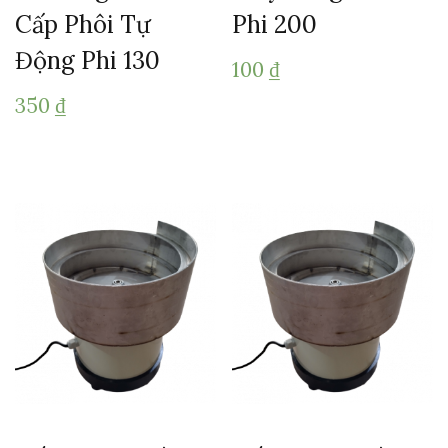
Cấp Phôi Tự
Phi 200
Động Phi 130
100
₫
350
₫