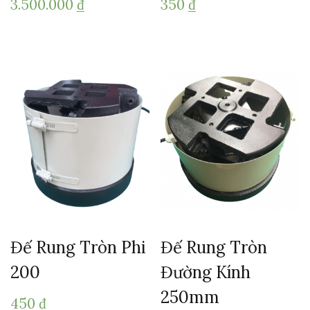
3.500.000
₫
350
₫
Đế Rung Tròn Phi
Đế Rung Tròn
200
Đường Kính
250mm
450
₫