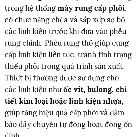
trong
hệ
thống
máy
rung
cấp
phôi
,
có
chức
năng
chứa
và
sắp
xếp
sơ
bộ
các
linh
kiện
trước
khi
đưa
vào
phễu
rung
chính.
Phễu
rung
thô
giúp
cung
cấp
linh
kiện
liên
tục,
tránh
tình
trạng
thiếu
phôi
trong
quá
trình
sản
xuất.
Thiết
bị
thường
được
sử
dụng
cho
các
linh
kiện
như
ốc
vít,
bulong,
chi
tiết
kim
loại
hoặc
linh
kiện
nhựa
,
giúp
tăng
hiệu
quả
cấp
phôi
và
đảm
bảo
dây
chuyền
tự
động
hoạt
động
ổn
định.