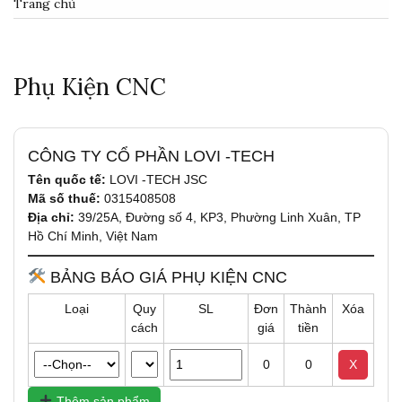
Trang chủ
Phụ Kiện CNC
CÔNG TY CỔ PHẦN LOVI -TECH
Tên quốc tế:
LOVI -TECH JSC
Mã số thuế:
0315408508
Địa chỉ:
39/25A, Đường số 4, KP3, Phường Linh Xuân, TP
Hồ Chí Minh, Việt Nam
BẢNG BÁO GIÁ PHỤ KIỆN CNC
Loại
Quy
SL
Đơn
Thành
Xóa
cách
giá
tiền
0
0
X
Thêm sản phẩm