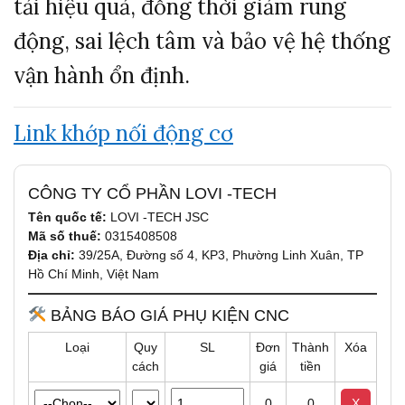
tải hiệu quả, đồng thời giảm rung
động, sai lệch tâm và bảo vệ hệ thống
vận hành ổn định.
Link khớp nối động cơ
CÔNG TY CỔ PHẦN LOVI -TECH
Tên quốc tế:
LOVI -TECH JSC
Mã số thuế:
0315408508
Địa chỉ:
39/25A, Đường số 4, KP3, Phường Linh Xuân, TP
Hồ Chí Minh, Việt Nam
BẢNG BÁO GIÁ PHỤ KIỆN CNC
Loại
Quy
SL
Đơn
Thành
Xóa
cách
giá
tiền
0
0
X