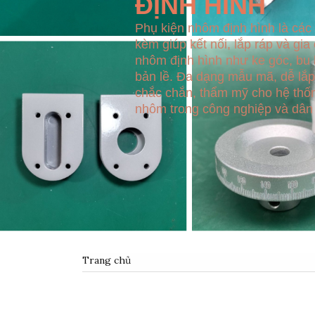
ĐỊNH HÌNH
Phụ kiện nhôm định hình là các l
kèm giúp kết nối, lắp ráp và gia
nhôm định hình như ke góc, bu l
bản lề. Đa dạng mẫu mã, dễ lắp
chắc chắn, thẩm mỹ cho hệ thố
nhôm trong công nghiệp và dân
Trang chủ