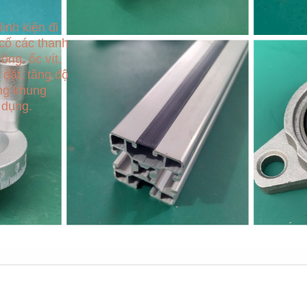
inh kiện đi
 cố các thanh
ông, ốc vít,
 đặt, tăng độ
ng khung
 dụng.