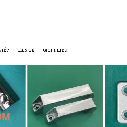
VIẾT
LIÊN HỆ
GIỚI THIỆU
ÔM