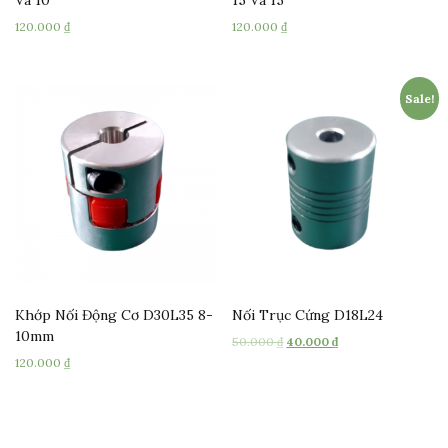
120.000
₫
120.000
₫
Sale!
Khớp Nối Động Cơ D30L35 8-
Nối Trục Cứng D18L24
10mm
50.000
₫
40.000
₫
120.000
₫