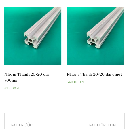
Nhôm Thanh 20×20 dài
Nhôm Thanh 20×20 dài 6met
700mm
540.000
₫
63.000
₫
BÀI TRƯỚC
BÀI TIẾP THEO