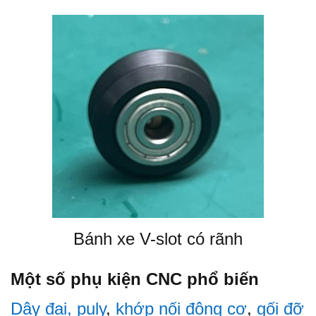
Bánh xe V-slot có rãnh
Một số phụ kiện CNC phổ biến
Dây đai, puly
,
khớp nối động cơ
,
gối đỡ