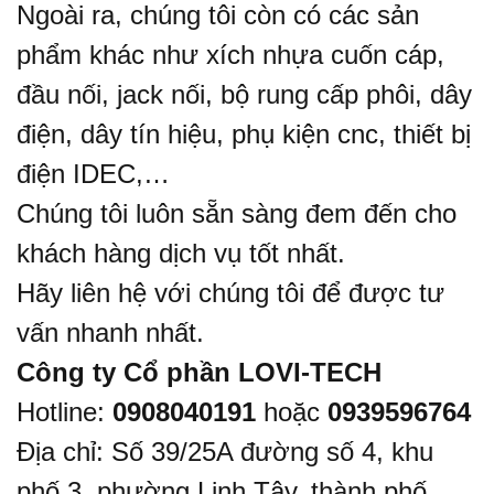
Ngoài ra, chúng tôi còn có các sản
phẩm khác như
xích nhựa cuốn cáp
,
đầu nối, jack nối
,
bộ rung cấp phôi
,
dây
điện, dây tín hiệu
,
phụ kiện cnc
,
thiết bị
điện IDEC
,…
Chúng tôi luôn sẵn sàng đem đến cho
khách hàng dịch vụ tốt nhất.
Hãy liên hệ với chúng tôi để được tư
vấn nhanh nhất.
Công ty Cổ phần LOVI-TECH
Hotline:
0908040191
hoặc
0939596764
Địa chỉ: Số 39/25A đường số 4, khu
phố 3, phường Linh Tây, thành phố