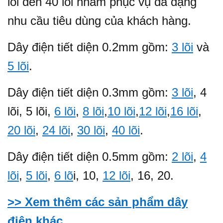
lõi đến 40 lõi nhằm phục vụ đa dạng
nhu cầu tiêu dùng của khách hàng.
Dây điện tiết diện 0.2mm gồm:
3 lõi
và
5 lõi
.
Dây điện tiết diện 0.3mm gồm:
3 lõi
, 4
lõi, 5 lõi,
6 lõi
,
8 lõi
,
10 lõi
,
12 lõi
,
16 lõi
,
20 lõi
,
24 lõi
,
30 lõi
,
40 lõi
.
Dây điện tiết diện 0.5mm gồm:
2 lõi
,
4
lõi
,
5 lõi
,
6 lõ
i, 10,
12 lõi
, 16, 20.
>> Xem thêm các sản phẩm dây
điện khác