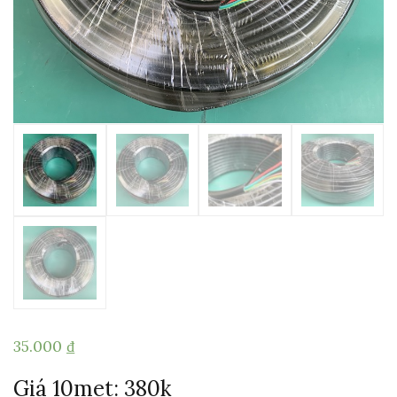
35.000
₫
Giá 10met: 380k