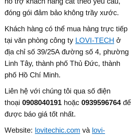
hỗ trợ khách hàng cắt theo yêu cầu,
đóng gói đảm bảo không trầy xước.
Khách hàng có thể mua hàng trực tiếp
tại văn phòng công ty
LOVI-TECH
ở
địa chỉ số 39/25A đường số 4, phường
Linh Tây, thành phố Thủ Đức, thành
phố Hồ Chí Minh.
Liên hệ với chúng tôi qua số điện
thoại
0908040191
hoặc
0939596764
để
được báo giá tốt nhất.
Website:
lovitechic.com
và
lovi-