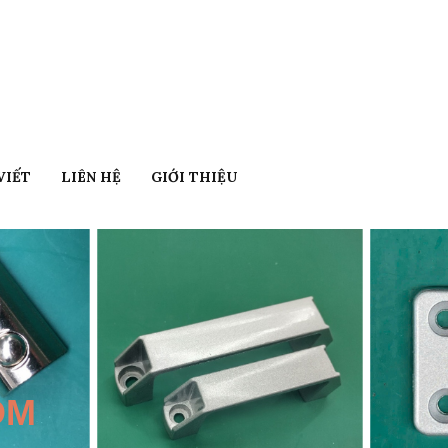
VIẾT
LIÊN HỆ
GIỚI THIỆU
ÔM