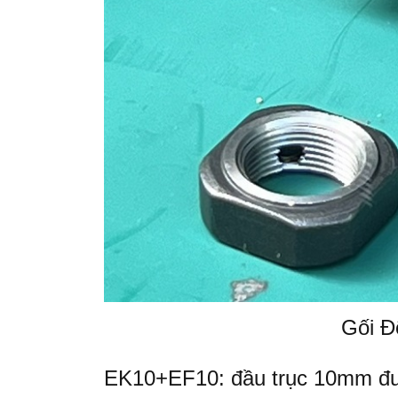
Gối Đ
EK10+EF10: đầu trục 10mm đu