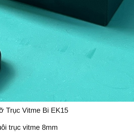
ỡ Trục Vitme Bi EK15
ôi trục vitme 8mm