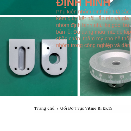
ĐỊNH HÌNH
Phụ kiện nhôm định hình là các l
kèm giúp kết nối, lắp ráp và gia
nhôm định hình như ke góc, bu l
bản lề. Đa dạng mẫu mã, dễ lắp
chắc chắn, thẩm mỹ cho hệ thố
nhôm trong công nghiệp và dân
Trang chủ
Gối Đỡ Trục Vitme Bi EK15