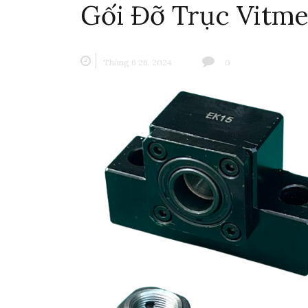
Gối Đỡ Trục Vitme
Tháng 6 26, 2024
0