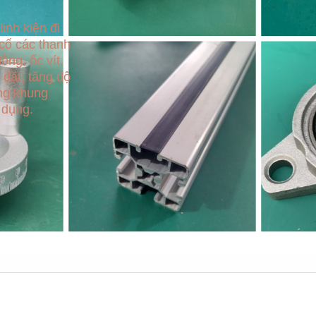
inh kiện đi
 cố các thanh
ông, ốc vít,
 đặt, tăng độ
ng khung
 dụng.