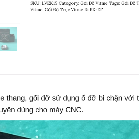
SKU:
LVEK15
Category:
Gối Đỡ Vitme
Tags:
Gối Đỡ 
Vitme
,
Gối Đỡ Trục Vitme Bi EK-EF
e thang, gối đỡ sử dụng ổ đỡ bi chặn với t
chuyên dùng cho máy CNC.