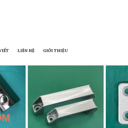
VIẾT
LIÊN HỆ
GIỚI THIỆU
ÔM