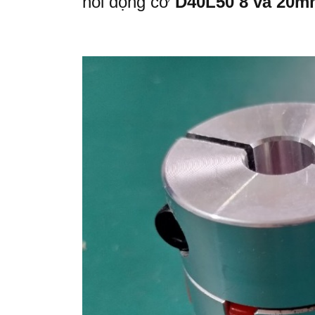
nối động cơ
D40L50 8 và 20m