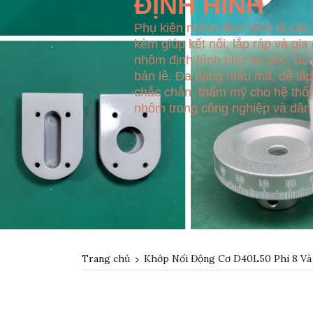
ĐỊNH HÌNH
Phụ kiện nhôm định hình là các l
kèm giúp kết nối, lắp ráp và gia
nhôm định hình như ke góc, bu l
bản lề. Đa dạng mẫu mã, dễ lắp
chắc chắn, thẩm mỹ cho hệ thố
nhôm trong công nghiệp và dân
Trang chủ
Khớp Nối Động Cơ D40L50 Phi 8 Và