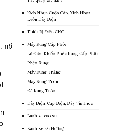
Tay quay, tay nắm
Xích Nhựa Cuốn Cáp, Xích Nhựa
Luồn Dây Điện
Thiết Bị Điện CNC
Máy Rung Cấp Phôi
, nối
Bộ Điều Khiển Phễu Rung Cấp Phôi
Phễu Rung
o
Máy Rung Thẳng
Máy Rung Tròn
ới
Đế Rung Tròn
Dây Điện, Cáp Điện, Dây Tín Hiệu
ềm
Bánh xe cao su
p
Bánh Xe Đa Hướng