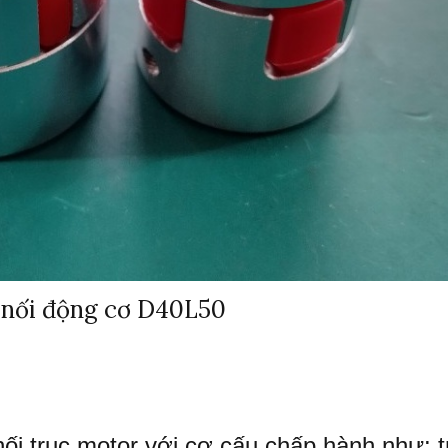
nối động cơ D40L50
ối trục motor với cơ cấu chấp hành như: t