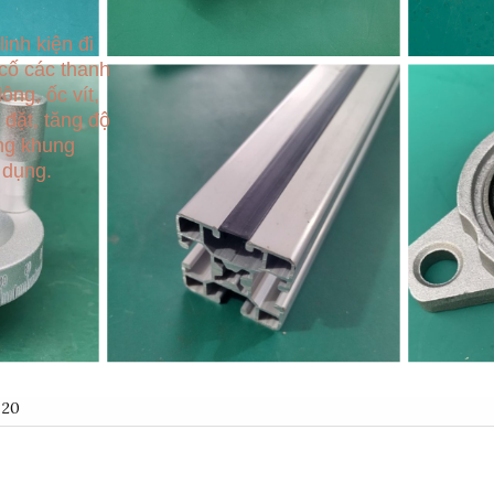
inh kiện đi
 cố các thanh
ông, ốc vít,
 đặt, tăng độ
ng khung
 dụng.
 20