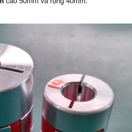
m
cao 50mm và rộng 40mm
.