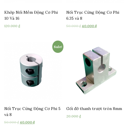
Khớp Nối Mềm Động Cơ Phi
Nối Trục Cứng Động Cơ Phi
10 Và 16
6.35 và 8
120.000
₫
50.000
₫
40.000
₫
Sale!
Nối Trục Cứng Động Cơ Phi 5
Gối đỡ thanh trượt tròn 8mm
và 8
20.000
₫
50.000
₫
40.000
₫