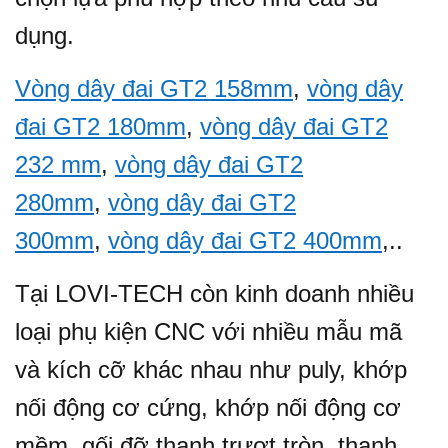
dụng.
Vòng dây đai GT2 158mm
,
vòng dây
đai GT2 180mm
,
vòng dây đai GT2
232 mm
,
vòng dây đai GT2
280mm
,
vòng dây đai GT2
300mm
,
vòng dây đai GT2 400mm
,..
Tại LOVI-TECH còn kinh doanh nhiều
loại phụ kiện CNC với nhiều mẫu mã
và kích cỡ khác nhau như puly, khớp
nối động cơ cứng, khớp nối động cơ
mềm, gối đỡ thanh trượt tròn, thanh