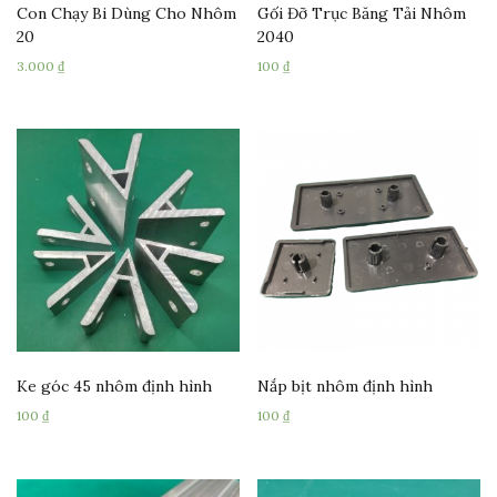
Con Chạy Bi Dùng Cho Nhôm
Gối Đỡ Trục Băng Tải Nhôm
20
2040
3.000
₫
100
₫
Ke góc 45 nhôm định hình
Nắp bịt nhôm định hình
100
₫
100
₫