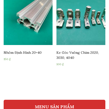
Nhôm Định Hình 20×40
Ke Góc Vuông Chìm 2020,
3030, 4040
150
₫
100
₫
MENU SẢN PHẨM