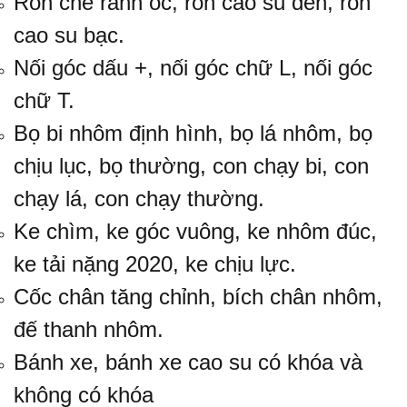
Ron che rãnh ốc, ron cao su đen, ron
cao su bạc.
Nối góc dấu +
,
nối góc chữ L
, nối góc
chữ T.
Bọ bi nhôm định hình
,
bọ lá nhôm
, bọ
chịu lục, bọ thường,
con chạy bi
, con
chạy lá, con chạy thường.
Ke chìm, ke góc vuông, ke nhôm đúc,
ke tải nặng 2020
, ke chịu lực.
Cốc chân tăng chỉnh, bích chân nhôm,
đế thanh nhôm.
Bánh xe
, bánh xe cao su có khóa và
không có khóa