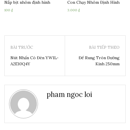
Nắp bịt nhôm định hình
Con Chạy Nhôm Định Hình
100
₫
3.000
₫
BÀI TRƯỚC
BÀI TIẾP THEO
Nút Nhấn Có Đèn YW1L-
Đế Rung Tròn Đường
A2E10Q4Y
Kính 250mm
pham ngoc loi