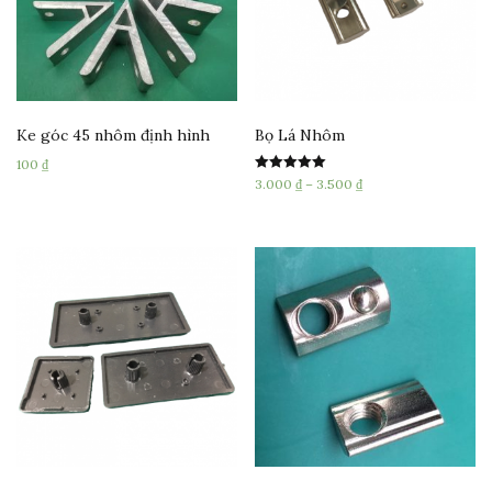
Ke góc 45 nhôm định hình
Bọ Lá Nhôm
100
₫
Rated
3.000
₫
–
3.500
₫
5.00
out of 5