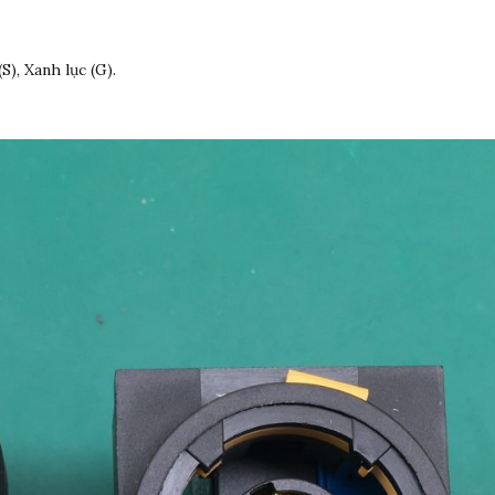
S), Xanh lục (G).