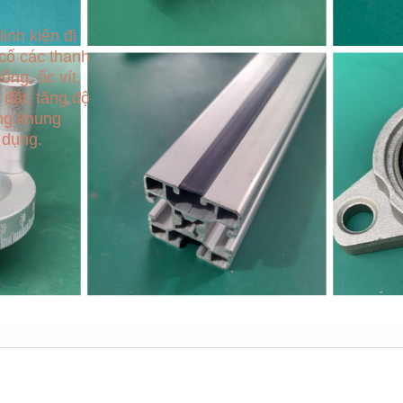
inh kiện đi
 cố các thanh
ông, ốc vít,
 đặt, tăng độ
ng khung
 dụng.