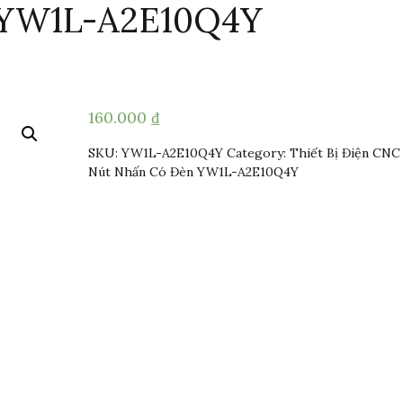
 YW1L-A2E10Q4Y
160.000
₫
SKU:
YW1L-A2E10Q4Y
Category:
Thiết Bị Điện CNC
Nút Nhấn Có Đèn YW1L-A2E10Q4Y