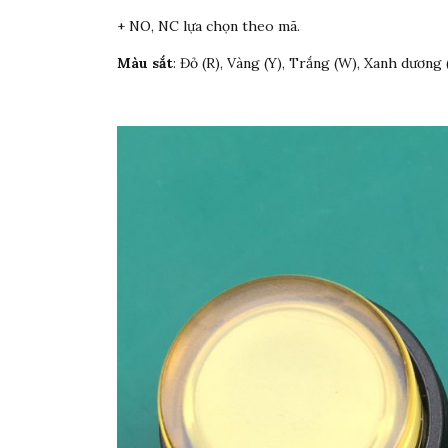
+ NO, NC lựa chọn theo mã.
Màu sắt
: Đỏ (R), Vàng (Y), Trắng (W), Xanh dương (