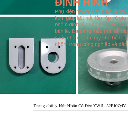
ĐỊNH HÌNH
Phụ kiện nhôm định hình là các l
kèm giúp kết nối, lắp ráp và gia
nhôm định hình như ke góc, bu l
bản lề. Đa dạng mẫu mã, dễ lắp
chắc chắn, thẩm mỹ cho hệ thố
nhôm trong công nghiệp và dân
Trang chủ
Nút Nhấn Có Đèn YW1L-A2E10Q4Y