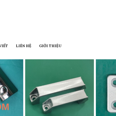
VIẾT
LIÊN HỆ
GIỚI THIỆU
ÔM